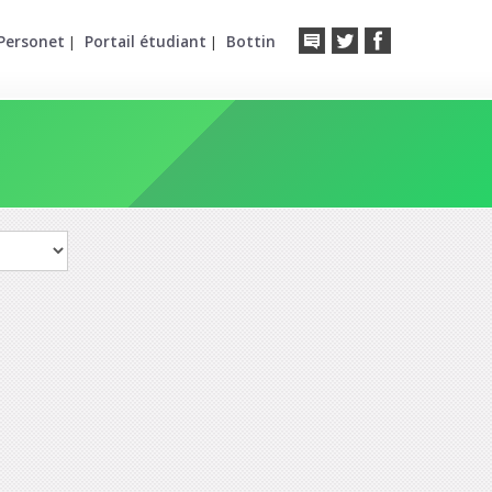
Personet
Portail étudiant
Bottin
|
|