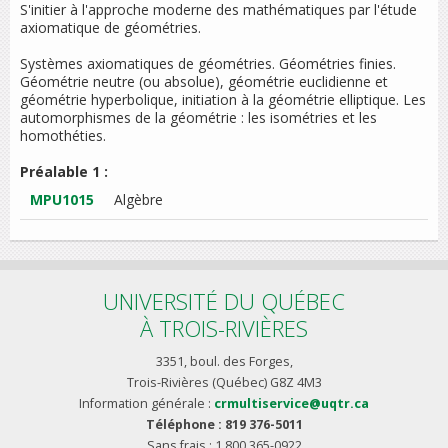
S'initier à l'approche moderne des mathématiques par l'étude
axiomatique de géométries.
Systèmes axiomatiques de géométries. Géométries finies.
Géométrie neutre (ou absolue), géométrie euclidienne et
géométrie hyperbolique, initiation à la géométrie elliptique. Les
automorphismes de la géométrie : les isométries et les
homothéties.
Préalable 1 :
MPU1015
Algèbre
UNIVERSITÉ DU QUÉBEC
À TROIS-RIVIÈRES
3351, boul. des Forges,
Trois-Rivières (Québec) G8Z 4M3
Information générale :
crmultiservice@uqtr.ca
Téléphone : 819 376-5011
Sans frais : 1 800 365-0922