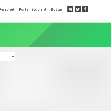
Personet
Portail étudiant
Bottin
|
|