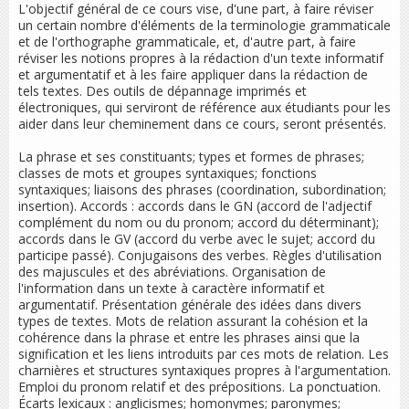
L'objectif général de ce cours vise, d'une part, à faire réviser
un certain nombre d'éléments de la terminologie grammaticale
et de l'orthographe grammaticale, et, d'autre part, à faire
réviser les notions propres à la rédaction d'un texte informatif
et argumentatif et à les faire appliquer dans la rédaction de
tels textes. Des outils de dépannage imprimés et
électroniques, qui serviront de référence aux étudiants pour les
aider dans leur cheminement dans ce cours, seront présentés.
La phrase et ses constituants; types et formes de phrases;
classes de mots et groupes syntaxiques; fonctions
syntaxiques; liaisons des phrases (coordination, subordination;
insertion). Accords : accords dans le GN (accord de l'adjectif
complément du nom ou du pronom; accord du déterminant);
accords dans le GV (accord du verbe avec le sujet; accord du
participe passé). Conjugaisons des verbes. Règles d'utilisation
des majuscules et des abréviations. Organisation de
l'information dans un texte à caractère informatif et
argumentatif. Présentation générale des idées dans divers
types de textes. Mots de relation assurant la cohésion et la
cohérence dans la phrase et entre les phrases ainsi que la
signification et les liens introduits par ces mots de relation. Les
charnières et structures syntaxiques propres à l'argumentation.
Emploi du pronom relatif et des prépositions. La ponctuation.
Écarts lexicaux : anglicismes; homonymes; paronymes;