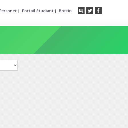
Personet
Portail étudiant
Bottin
|
|