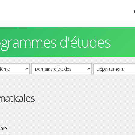
rogrammes d'études
maticales
ale