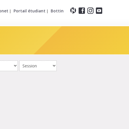
onet
Portail étudiant
Bottin
|
|