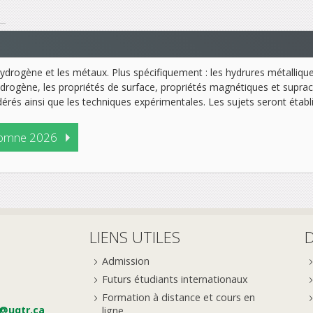
hydrogène et les métaux. Plus spécifiquement : les hydrures métalliques,
’hydrogène, les propriétés de surface, propriétés magnétiques et supra
rés ainsi que les techniques expérimentales. Les sujets seront établis
omne 2026
LIENS UTILES
Admission
Futurs étudiants internationaux
Formation à distance et cours en
e@uqtr.ca
ligne