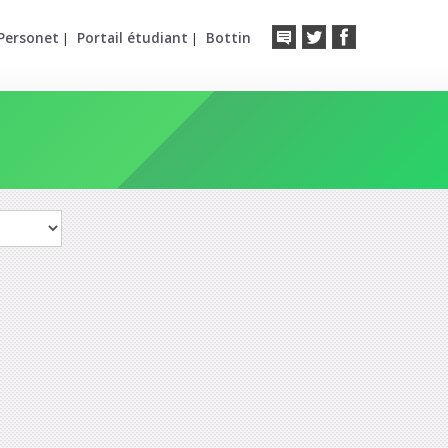
Personet
Portail étudiant
Bottin
|
|