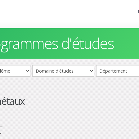
rogrammes d'études
métaux
.