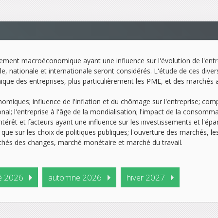
nement macroéconomique ayant une influence sur l'évolution de l'en
, nationale et internationale seront considérés. L'étude de ces diver
que des entreprises, plus particulièrement les PME, et des marchés 
nomiques; influence de l'inflation et du chômage sur l'entreprise; com
nal; l'entreprise à l'âge de la mondialisation; l'impact de la consomm
ntérêt et facteurs ayant une influence sur les investissements et l'épa
i que sur les choix de politiques publiques; l'ouverture des marchés,
rchés des changes, marché monétaire et marché du travail.
é 2026
automne 2026
hiver 2027