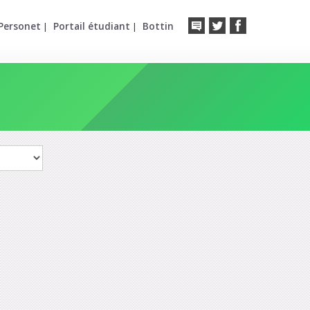
Personet
Portail étudiant
Bottin
|
|