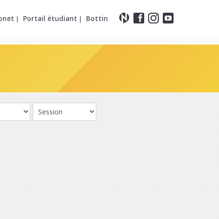
onet
Portail étudiant
Bottin
|
|