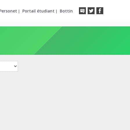
Personet
Portail étudiant
Bottin
|
|