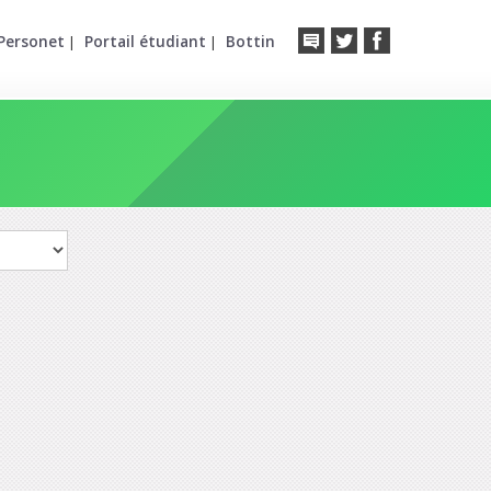
Personet
Portail étudiant
Bottin
|
|