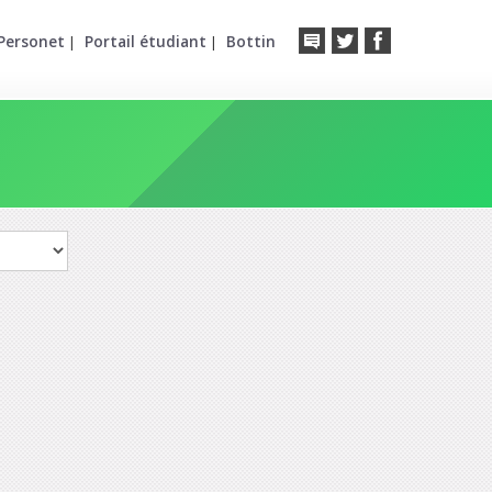
Personet
Portail étudiant
Bottin
|
|