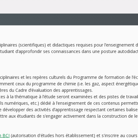
iplinaires (scientifiques) et didactiques requises pour l’enseignement d
’étudiant d’approfondir ses connaissances dans une posture autodida
iplinaires et les repères culturels du Programme de formation de l’éc
mment ceux du programme de chimie (i.e. les gaz, aspect énergétique 
tères du Cadre d’évaluation des apprentissages.
tes à la thématique à l’étude seront examinées et des pistes de trava
ils numériques, etc.) dédié à l’enseignement de ces contenus permettra 
de développer des activités d’apprentissage respectant certaines balises
tre aux étudiants de s’engager activement dans la construction de l
en BCI
(autorisation d'études hors établissement) et s'inscrire au cou