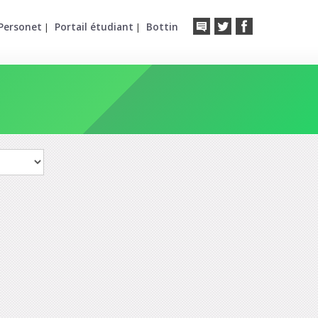
Personet
Portail étudiant
Bottin
|
|