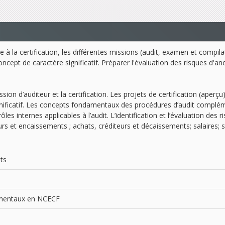
e à la certification, les différentes missions (audit, examen et compil
concept de caractère significatif. Préparer l'évaluation des risques d'an
ion d’auditeur et la certification. Les projets de certification (aperçu
ignificatif. Les concepts fondamentaux des procédures d’audit compléme
ôles internes applicables à l’audit. L’identification et l’évaluation des
urs et encaissements ; achats, créditeurs et décaissements; salaires; 
nts
damentaux en NCECF