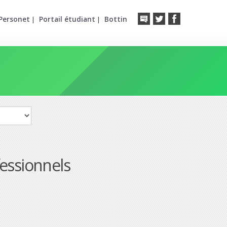
Personet
Portail étudiant
Bottin
|
|
fessionnels