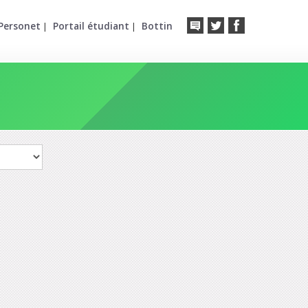
Personet
Portail étudiant
Bottin
|
|