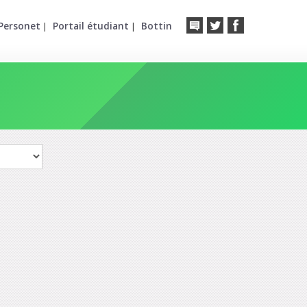
Personet
Portail étudiant
Bottin
|
|