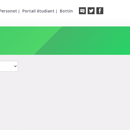
Personet
Portail étudiant
Bottin
|
|