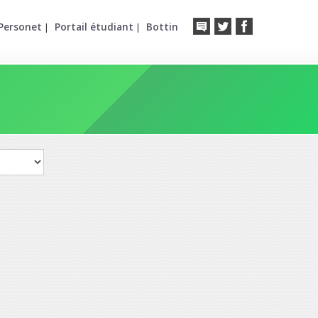
Personet
Portail étudiant
Bottin
|
|