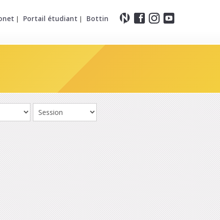
onet
Portail étudiant
Bottin
|
|