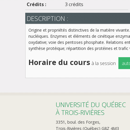
Crédits :
3 crédits
DESCRIPTION :
Origine et propriétés distinctives de la matière vivante
nucléiques. Enzymes et éléments de cinétique enzymatiq
oxydative; voie des pentoses phosphate. Relations en
synthèse protéique; répartition des protéines et trafic 
Horaire du cours
à la session
aut
UNIVERSITÉ DU QUÉBEC
À TROIS-RIVIÈRES
3351, boul. des Forges,
Trois-Rivières (Québec) G8Z 4M3