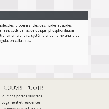
olécules: protéines, glucides, lipides et acides
nèse; cycle de l'acide citrique; phosphorylation
port transmembranaire; système endomembranaire et
gulation cellulaires.
DÉCOUVRE L’UQTR
Journées portes ouvertes
Logement et résidences
Pourquoi choisir l'UQTR?