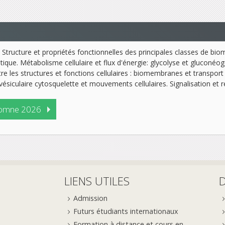
. Structure et propriétés fonctionnelles des principales classes de biom
ue. Métabolisme cellulaire et flux d'énergie: glycolyse et gluconéoge
tre les structures et fonctions cellulaires : biomembranes et trans
vésiculaire cytosquelette et mouvements cellulaires. Signalisation et ré
omne 2026
LIENS UTILES
Admission
Futurs étudiants internationaux
Formation à distance et cours en