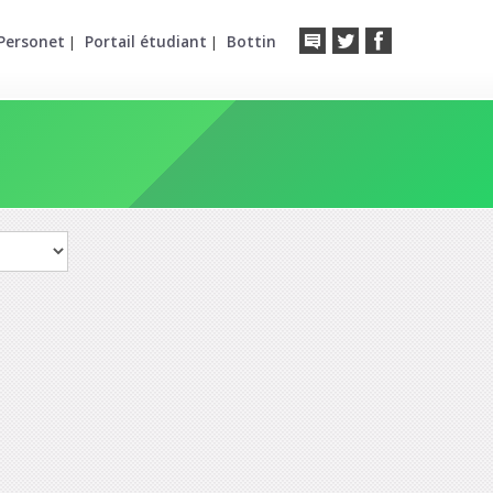
Personet
Portail étudiant
Bottin
|
|