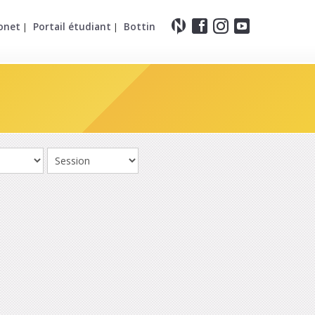
onet
Portail étudiant
Bottin
|
|