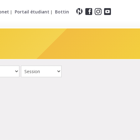
onet
Portail étudiant
Bottin
|
|