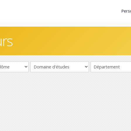
Pers
urs