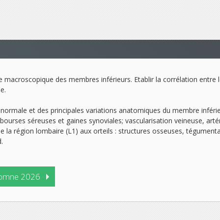
macroscopique des membres inférieurs. Etablir la corrélation entre
e.
ormale et des principales variations anatomiques du membre inférieu
bourses séreuses et gaines synoviales; vascularisation veineuse, artér
de la région lombaire (L1) aux orteils : structures osseuses, tégument
.
omne 2026