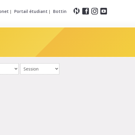
onet
Portail étudiant
Bottin
|
|