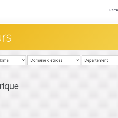
Pers
urs
rique