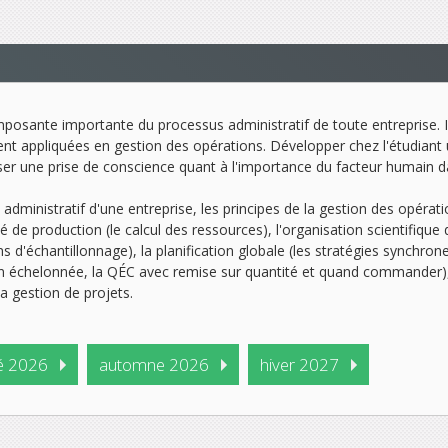
osante importante du processus administratif de toute entreprise. Init
ent appliquées en gestion des opérations. Développer chez l'étudiant u
riser une prise de conscience quant à l'importance du facteur humain 
administratif d'une entreprise, les principes de la gestion des opéra
té de production (le calcul des ressources), l'organisation scientifique 
ans d'échantillonnage), la planification globale (les stratégies synchron
 échelonnée, la QÉC avec remise sur quantité et quand commander), l
a gestion de projets.
é 2026
automne 2026
hiver 2027