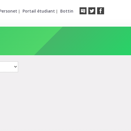
Personet
Portail étudiant
Bottin
|
|