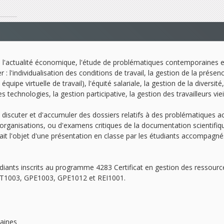
de l'actualité économique, l'étude de problématiques contemporaines e
l'individualisation des conditions de travail, la gestion de la présence a
quipe virtuelle de travail), l'équité salariale, la gestion de la diversit
technologies, la gestion participative, la gestion des travailleurs vieil
de discuter et d'accumuler des dossiers relatifs à des problématiques a
 organisations, ou d'examens critiques de la documentation scientifi
it l'objet d'une présentation en classe par les étudiants accompagn
diants inscrits au programme 4283
Certificat en gestion des ressour
DRT1003, GPE1003, GPE1012 et REI1001.
aines