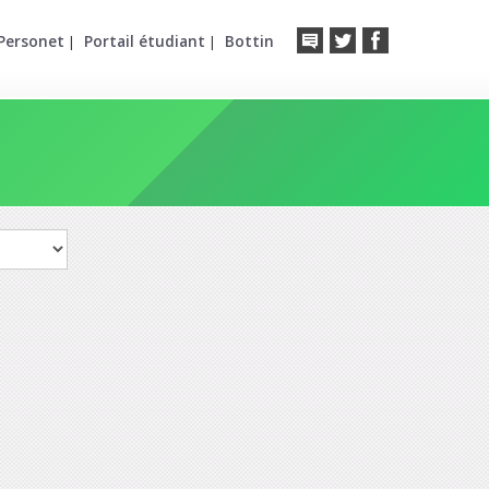
Personet
Portail étudiant
Bottin
|
|