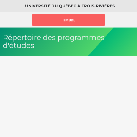
UNIVERSITÉ DU QUÉBEC À TROIS-RIVIÈRES
TIMBRE
Répertoire des programmes
d'études
Fil
Répertoire des programmes
/ Prog. 7383
ariane
Baccalauréat en sciences comptables
(campus Drummondville) (7383)
Baccalauréat en administration des affaires (B.A.A.)
| 90
crédits | Version : 2019-3
Version PDF de cette fiche