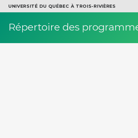
UNIVERSITÉ DU QUÉBEC À TROIS-RIVIÈRES
Répertoire des programme
OK
Répertoire des programmes
/ École inter.français
École internationale de fran
Certificats et microprogrammes de p