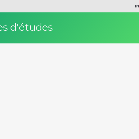
I
s d'études
çais
remier cycle