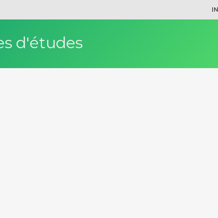
I
s d'études
ammes
Département
Anatomie
Biochimie, chimie, physique sc.